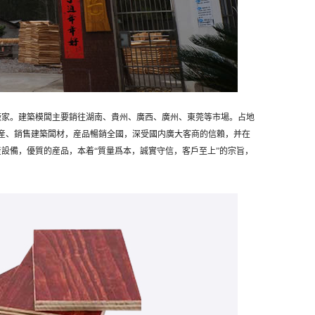
廠家。建築模闆主要銷往湖南、貴州、廣西、廣州、東莞等市場。
占地
生産、銷售建築闆材，産品暢銷全國，深受國内廣大客商的信賴，并在
設備，優質的産品，本着“質量爲本，誠實守信，客戶至上”的宗旨，