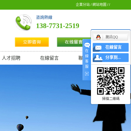
企業分站
/
網站地圖
/ /
咨詢熱線
138-7731-2519
騰訊QQ
在線留言
在
線
分享到...
人才招聘
在線留言
聯系我們
客
服
掃描二維碼