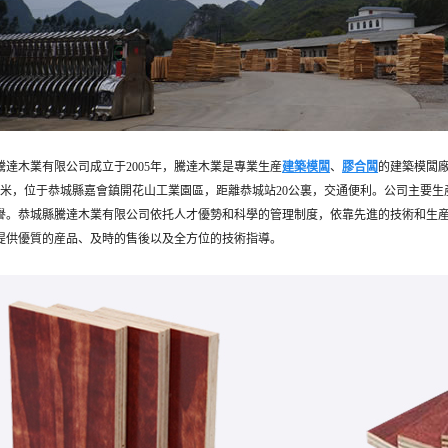
騰達木業有限公司成立于2005年，
騰
達木
業是專業
生
産
建築模闆
、
膠合闆
的建築模闆
方米，
位于恭城縣嘉會鎮開花山工業園區，距離恭城站20公裏，交通便利。公司主要
譽。恭城縣騰達木業有限公司依托人才優勢和科學的管理制度，依靠先進的技術和生産
提供優質的産品、及時的售後以及全方位的技術指導。