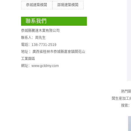
恭城建築模闆
邵陽建築模闆
聯系我們
恭城縣騰達木業有限公司
聯系人：周先生
電話：138-7731-2519
地址 ：廣西省桂林市恭城縣嘉會鎮開花山
工業園區
網址：www.gctdmy.com
熱門
闆生産加工
搜索