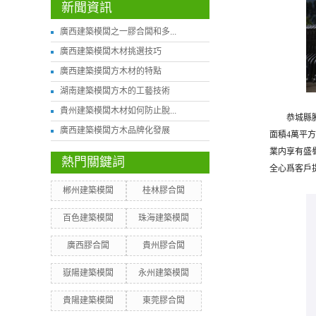
新聞資訊
廣西建築模闆之一膠合闆和多...
廣西建築模闆木材挑選技巧
廣西建築摸闆方木材的特點
湖南建築模闆方木的工藝技術
貴州建築模闆木材如何防止脫...
恭城縣
廣西建築模闆方木品牌化發展
面積4萬平
業内享有盛
熱門關鍵詞
全心爲客戶
郴州建築模闆
桂林膠合闆
百色建築模闆
珠海建築模闆
廣西膠合闆
貴州膠合闆
嶽陽建築模闆
永州建築模闆
貴陽建築模闆
東莞膠合闆