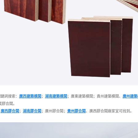
關鍵詞搜索：
廣西建築模闆
；
湖南建築模闆
；廣
東
建築模闆；
貴
州建築模闆、
廣州建築
成膠合闆。
：
廣西膠合闆
；
湖南膠合闆
；廣州膠合闆；
貴州膠合闆
、廣西膠合闆廠家宜可找到。