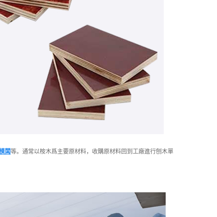
模闆
等
。通常以桉
木爲主要原材料，收購原材料回到工廠進行刨木單